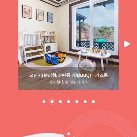
키즈룸
오렌지(분리형/라탄풍 개별BBQ) - 키즈룸
분리형/침실/개별테라스