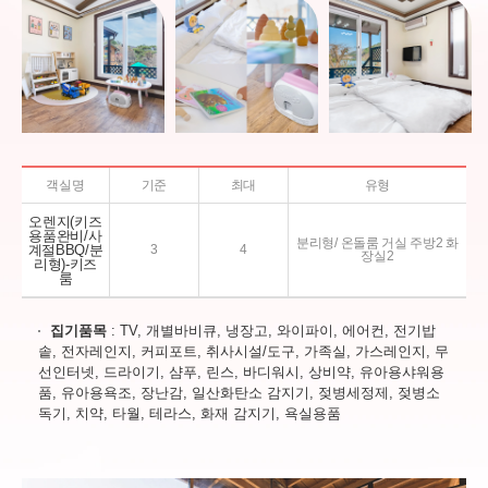
객실명
기준
최대
유형
오렌지(키즈
용품완비/사
분리형/ 온돌룸 거실 주방2 화
계절BBQ/분
3
4
장실2
리형)-키즈
룸
집기품목
: TV, 개별바비큐, 냉장고, 와이파이, 에어컨, 전기밥
솥, 전자레인지, 커피포트, 취사시설/도구, 가족실, 가스레인지, 무
선인터넷, 드라이기, 샴푸, 린스, 바디워시, 상비약, 유아용샤워용
품, 유아용욕조, 장난감, 일산화탄소 감지기, 젖병세정제, 젖병소
독기, 치약, 타월, 테라스, 화재 감지기, 욕실용품